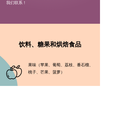
我们联系！
饮料、糖果和烘焙食品
果味（苹果、葡萄、荔枝、番石榴、
桃子、芒果、菠萝）
柑橘味（橙子、柑橘、柚子、葡萄
柚、柠檬、青柠）
花香和植物香精（茉莉、玫瑰、薰衣
草、香兰和椰子香兰香精）