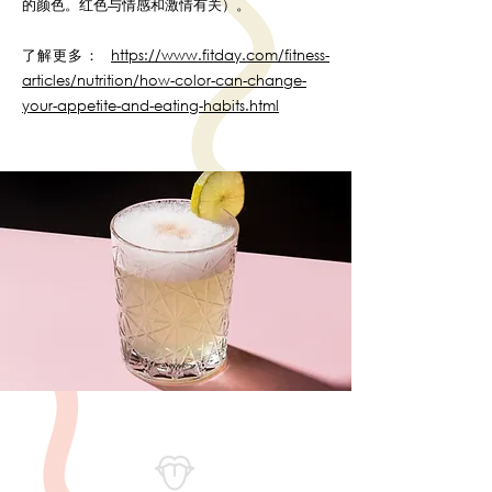
的颜色。红色与情感和激情有关）。
了解更多：
https://www.fitday.com/fitness-
articles/nutrition/how-color-can-change-
your-appetite-and-eating-habits.html