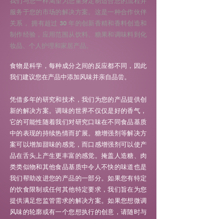
我们与您一样渴望为您量身定制适合您的流程并
服务于您的市场的解决方案。这是一种合作伙伴
关系，
拥有超过 30 年的创新香精和香料创造和
制作经验
，应用范围从饮料、糖果和调味料到化
妆品、个人护理和家居产品。
食物是科学，每种成分之间的反应都不同，因此
我们建议您在产品中添加风味并亲自品尝。
凭借多年的研究和技术，我们为您的产品提供创
新的解决方案。调味的世界不仅仅是好的香气，
它的可能性随着我们对研究口味在不同食品基质
中的表现的持续热情而扩展。糖增强剂等解决方
案可以增加甜味的感觉，而口感增强剂可以使产
品在舌头上产生更丰富的感觉。掩盖人造糖、肉
类类似物和其他食品基质中令人不快的味道也是
我们帮助改进您的产品的一部分。如果您有特定
的饮食限制或任何其他特定要求，我们旨在为您
提供满足您监管需求的解决方案。如果您想微调
风味的轮廓或有一个您想执行的创意，请随时与