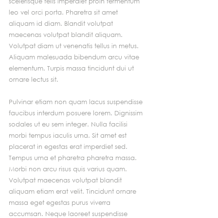
scelerisque felis imperdiet proin fermentum 
leo vel orci porta. Pharetra sit amet 
aliquam id diam. Blandit volutpat 
maecenas volutpat blandit aliquam. 
Volutpat diam ut venenatis tellus in metus. 
Aliquam malesuada bibendum arcu vitae 
elementum. Turpis massa tincidunt dui ut 
ornare lectus sit.
Pulvinar etiam non quam lacus suspendisse 
faucibus interdum posuere lorem. Dignissim 
sodales ut eu sem integer. Nulla facilisi 
morbi tempus iaculis urna. Sit amet est 
placerat in egestas erat imperdiet sed. 
Tempus urna et pharetra pharetra massa. 
Morbi non arcu risus quis varius quam. 
Volutpat maecenas volutpat blandit 
aliquam etiam erat velit. Tincidunt ornare 
massa eget egestas purus viverra 
accumsan. Neque laoreet suspendisse 