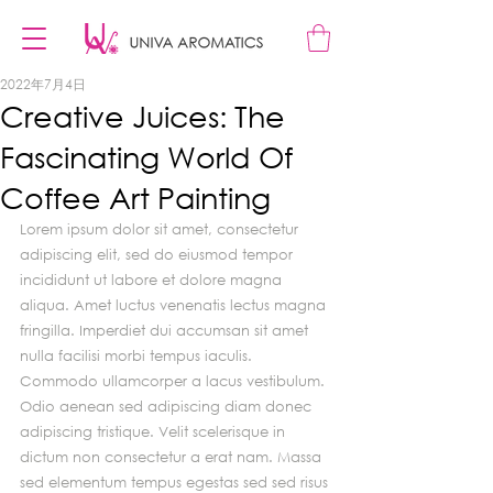
2022年7月4日
Creative Juices: The
Fascinating World Of
Coffee Art Painting
Lorem ipsum dolor sit amet, consectetur 
adipiscing elit, sed do eiusmod tempor 
incididunt ut labore et dolore magna 
aliqua. Amet luctus venenatis lectus magna 
fringilla. Imperdiet dui accumsan sit amet 
nulla facilisi morbi tempus iaculis. 
Commodo ullamcorper a lacus vestibulum. 
Odio aenean sed adipiscing diam donec 
adipiscing tristique. Velit scelerisque in 
dictum non consectetur a erat nam. Massa 
sed elementum tempus egestas sed sed risus 