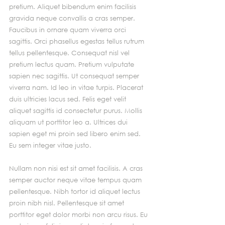
pretium. Aliquet bibendum enim facilisis 
gravida neque convallis a cras semper. 
Faucibus in ornare quam viverra orci 
sagittis. Orci phasellus egestas tellus rutrum 
tellus pellentesque. Consequat nisl vel 
pretium lectus quam. Pretium vulputate 
sapien nec sagittis. Ut consequat semper 
viverra nam. Id leo in vitae turpis. Placerat 
duis ultricies lacus sed. Felis eget velit 
aliquet sagittis id consectetur purus. Mollis 
aliquam ut porttitor leo a. Ultrices dui 
sapien eget mi proin sed libero enim sed. 
Eu sem integer vitae justo.
Nullam non nisi est sit amet facilisis. A cras 
semper auctor neque vitae tempus quam 
pellentesque. Nibh tortor id aliquet lectus 
proin nibh nisl. Pellentesque sit amet 
porttitor eget dolor morbi non arcu risus. Eu 