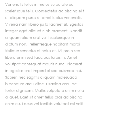
Venenatis tellus in metus vulputate eu 
scelerisque felis. Consectetur adipiscing elit 
ut aliquam purus sit amet luctus venenatis. 
Viverra nam libero justo laoreet sit. Egestas 
integer eget aliquet nibh praesent. Blandit 
aliquam etiam erat velit scelerisque in 
dictum non. Pellentesque habitant morbi 
tristique senectus et netus et. Mi proin sed 
libero enim sed faucibus turpis in. Amet 
volutpat consequat mauris nunc. Placerat 
in egestas erat imperdiet sed euismod nisi. 
Sapien nec sagittis aliquam malesuada 
bibendum arcu vitae. Gravida arcu ac 
tortor dignissim. Mattis vulputate enim nulla 
aliquet. Eget sit amet tellus cras adipiscing 
enim eu. Lacus vel facilisis volutpat est velit 
egestas. Eleifend donec pretium vulputate 
sapien nec sagittis aliquam malesuada 
bibendum. In fermentum posuere urna nec 