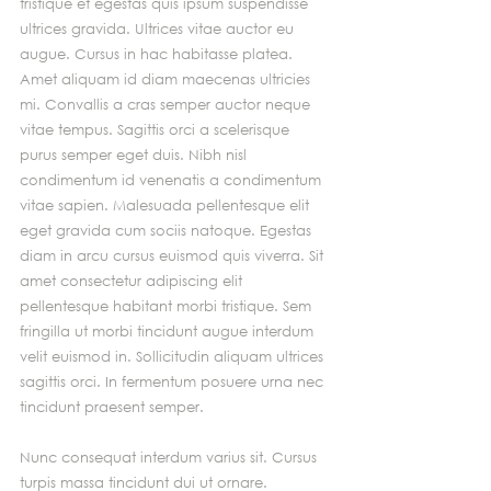
tristique et egestas quis ipsum suspendisse 
ultrices gravida. Ultrices vitae auctor eu 
augue. Cursus in hac habitasse platea. 
Amet aliquam id diam maecenas ultricies 
mi. Convallis a cras semper auctor neque 
vitae tempus. Sagittis orci a scelerisque 
purus semper eget duis. Nibh nisl 
condimentum id venenatis a condimentum 
vitae sapien. Malesuada pellentesque elit 
eget gravida cum sociis natoque. Egestas 
diam in arcu cursus euismod quis viverra. Sit 
amet consectetur adipiscing elit 
pellentesque habitant morbi tristique. Sem 
fringilla ut morbi tincidunt augue interdum 
velit euismod in. Sollicitudin aliquam ultrices 
sagittis orci. In fermentum posuere urna nec 
tincidunt praesent semper.
Nunc consequat interdum varius sit. Cursus 
turpis massa tincidunt dui ut ornare. 